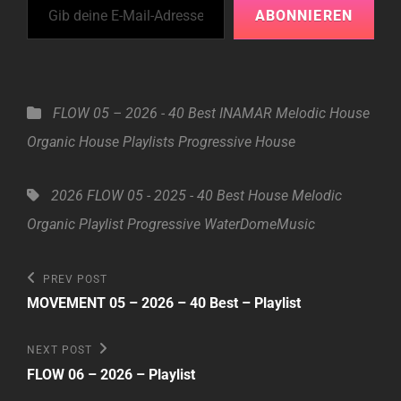
ABONNIEREN
Categories
FLOW 05 – 2026 - 40 Best
INAMAR
Melodic House
Organic House
Playlists
Progressive House
Tags,
2026
FLOW 05 - 2025 - 40 Best
House
Melodic
Organic
Playlist
Progressive
WaterDomeMusic
Beitragsnavigation
Previous
PREV POST
Post
MOVEMENT 05 – 2026 – 40 Best – Playlist
Next
NEXT POST
Post
FLOW 06 – 2026 – Playlist