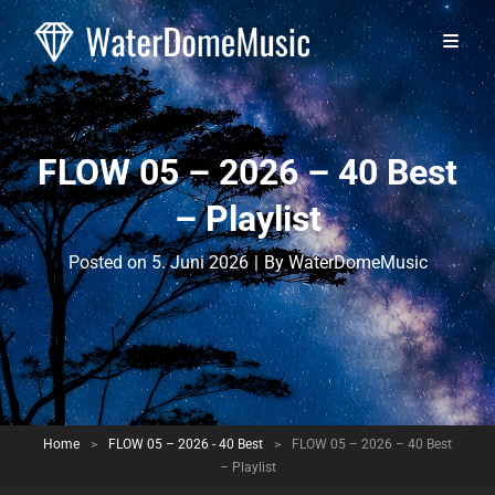
FLOW 05 – 2026 – 40 Best
– Playlist
Byline
Posted on
5. Juni 2026
|
By
WaterDomeMusic
Home
>
FLOW 05 – 2026 - 40 Best
>
FLOW 05 – 2026 – 40 Best
– Playlist