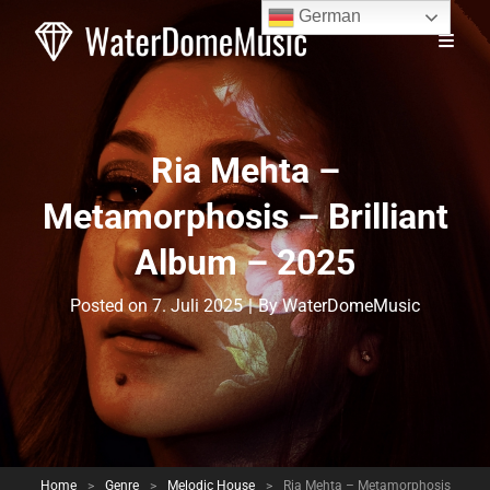
German
Ria Mehta –
Metamorphosis – Brilliant
Album – 2025
Byline
Posted on
7. Juli 2025
|
By
WaterDomeMusic
Home
>
Genre
>
Melodic House
>
Ria Mehta – Metamorphosis