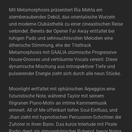
Mit Metamorphosis präsentiert Rïa Mehta ein
atemberaubendes Debüt, das orientalische Wurzeln
und moderne Clubästhetik zu einer cineastischen Reise
verbindet. Bereits der Opener Far Away entfaltet bei
ruhigen Pads und sehnsuchtsvollen Melodien eine
ätherische Stimmung, ehe der Titeltrack
Metamorphosis mit GAALIA stürmische Progressive-
House-Grooves und verträumte Vocals vereint. Diese
dynamische Mischung aus introspektiver Tiefe und
pulsierender Energie zieht sich durch alle neun Stücke.
Moonlight entfaltet mit sphärischen Arpeggios eine
futuristische Note, während Taylor mit seinem
filigranen Piano-Motiv an intime Kammermusik
erinnert. All of Me offenbart tiefen Soul-Einfluss, und
Jhari zieht mit hypnotischen Percussion-Schichten die
Zuhörer in ihren Bann. Das kurze Interlude mit Pirate
Radio dient als atmosphärischer Ruhepol, bevor Naina