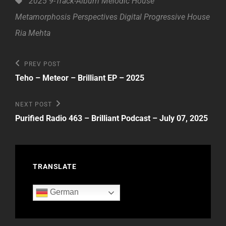
Tags,
2025
9-Track-Album
Melodic House
Metamorphosis
Perspectives Digital
Progressive House
Ria Mehta
Beitragsnavigation
Previous
PREV POST
Post
Teho – Meteor – Brilliant EP – 2025
Next
NEXT POST
Post
Purified Radio 463 – Brilliant Podcast – July 07, 2025
TRANSLATE
German