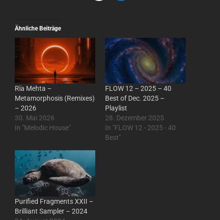
Ähnliche Beiträge
Rïa Mehta –
FLOW 12 – 2025 – 40
Metamorphosis (Remixes)
Best of Dec. 2025 –
– 2026
Playlist
30. Mai 2026
28. Dezember 2025
In "Melodic House"
In "FLOW 12 - 2025 - 40
Best"
Purified Fragments XXII –
Brilliant Sampler – 2024