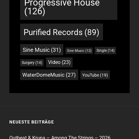
Progressive House
(126)
Purified Records
(89)
Sine Music
(31)
Single
(14)
Sine Music
(12)
Video
(23)
Surgery
(14)
WaterDomeMusic
(27)
YouTube
(19)
NEUESTE BEITRÄGE
Outbeat & Krupa – Among The Strings – 2026