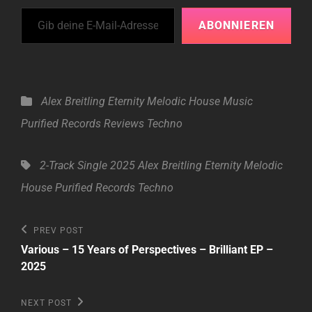
Gib deine E-Mail-Adresse ein ...
ABONNIEREN
Categories
Alex Breitling
Eternity
Melodic House
Music
Purified Records
Reviews
Techno
Tags,
2-Track Single
2025
Alex Breitling
Eternity
Melodic
House
Purified Records
Techno
Beitragsnavigation
Previous
PREV POST
Post
Various – 15 Years of Perspectives – Brilliant EP –
2025
Next
NEXT POST