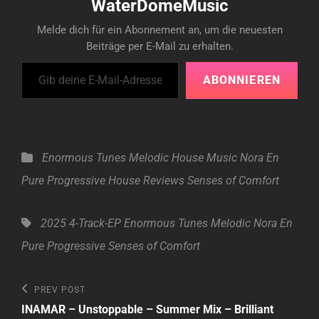
WaterDomeMusic
Melde dich für ein Abonnement an, um die neuesten
Beiträge per E-Mail zu erhalten.
Gib deine E-Mail-Adresse ein ...
ABONNIEREN
Categories
Enormous Tunes
Melodic House
Music
Nora En
Pure
Progressive House
Reviews
Senses of Comfort
Tags,
2025
4-Track-EP
Enormous Tunes
Melodic
Nora En
Pure
Progressive
Senses of Comfort
Beitragsnavigation
Previous
PREV POST
Post
INAMAR – Unstoppable – Summer Mix – Brilliant