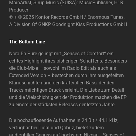
MainArtist, Sirup Music (SUISA): MusicPublisher, H1R:
Producer
℗ + © 2025 Kontor Records GmbH / Enormous Tunes,
A Division Of GNKP Goodnight Kiss Productions GmbH
The Bottom Line
Nora En Pure gelingt mit „Senses of Comfort“ ein
echtes Highlight ihres bisherigen Schaffens. Besonders
die Club-Mixe – sowohl im Radio Edit als auch als
Extended Version – bestechen durch ihre ausgefeilten
Klangschichten und den kraftvollen Bass, der den
Tracks mächtigen Druck verleiht. Die Liebe zum Detail
und die Vielschichtigkeit der Produktion machen die EP
zu einem der stärksten Releases der letzten Jahre.
Die hochauflösende Aufnahme in 24 Bit / 44.1 kHz,
verfügbar bei Tidal und Qobuz, bietet zudem
audiophilen Genuss auf höchstem Niveau. „Senses of