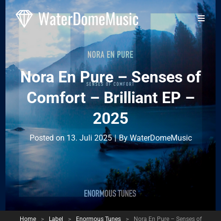
Nora En Pure – Senses of
Comfort – Brilliant EP –
2025
Byline
Posted on
13. Juli 2025
|
By
WaterDomeMusic
Home
>
Label
>
Enormous Tunes
>
Nora En Pure – Senses of