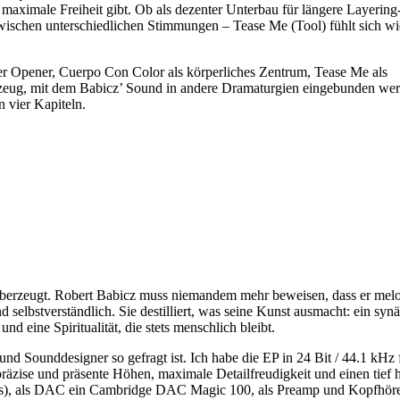
 maximale Freiheit gibt. Ob als dezenter Unterbau für längere Layering
wischen unterschiedlichen Stimmungen – Tease Me (Tool) fühlt sich wi
aler Opener, Cuerpo Con Color als körperliches Zentrum, Tease Me als
rkzeug, mit dem Babicz’ Sound in andere Dramaturgien eingebunden we
 vier Kapiteln.
tät überzeugt. Robert Babicz muss niemandem mehr beweisen, dass er m
elbstverständlich. Sie destilliert, was seine Kunst ausmacht: ein synäs
d eine Spiritualität, die stets menschlich bleibt.
nd Sounddesigner so gefragt ist. Ich habe die EP in 24 Bit / 44.1 kHz 
präzise und präsente Höhen, maximale Detailfreudigkeit und einen tief h
-res), als DAC ein Cambridge DAC Magic 100, als Preamp und Kopfhör