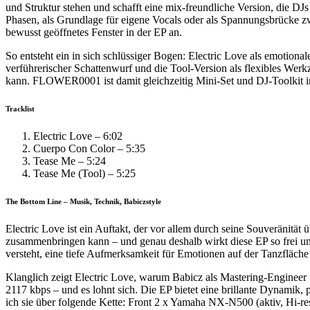
und Struktur stehen und schafft eine mix-freundliche Version, die DJs
Phasen, als Grundlage für eigene Vocals oder als Spannungsbrücke z
bewusst geöffnetes Fenster in der EP an.
So entsteht ein in sich schlüssiger Bogen: Electric Love als emotion
verführerischer Schattenwurf und die Tool-Version als flexibles We
kann. FLOWER0001 ist damit gleichzeitig Mini-Set und DJ-Toolkit in
Tracklist
Electric Love – 6:02
Cuerpo Con Color – 5:35
Tease Me – 5:24
Tease Me (Tool) – 5:25
The Bottom Line – Musik, Technik, Babiczstyle
Electric Love ist ein Auftakt, der vor allem durch seine Souveräni
zusammenbringen kann – und genau deshalb wirkt diese EP so frei und s
versteht, eine tiefe Aufmerksamkeit für Emotionen auf der Tanzfläche un
Klanglich zeigt Electric Love, warum Babicz als Mastering-Engineer u
2117 kbps – und es lohnt sich. Die EP bietet eine brillante Dynamik, 
ich sie über folgende Kette: Front 2 x Yamaha NX-N500 (aktiv, Hi