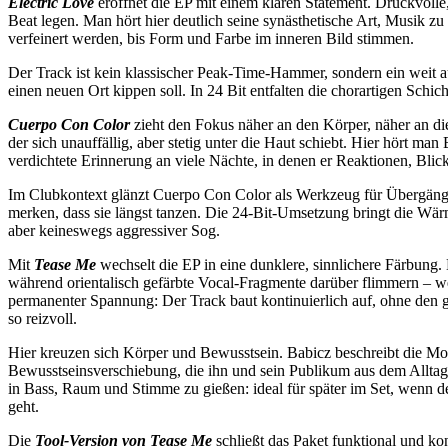
Electric Love
eröffnet die EP mit einem klaren Statement. Druckvolle
Beat legen. Man hört hier deutlich seine synästhetische Art, Musik z
verfeinert werden, bis Form und Farbe im inneren Bild stimmen.
Der Track ist kein klassischer Peak-Time-Hammer, sondern ein weit a
einen neuen Ort kippen soll. In 24 Bit entfalten die chorartigen Sch
Cuerpo Con Color
zieht den Fokus näher an den Körper, näher an di
der sich unauffällig, aber stetig unter die Haut schiebt. Hier hört m
verdichtete Erinnerung an viele Nächte, in denen er Reaktionen, Bli
Im Clubkontext glänzt Cuerpo Con Color als Werkzeug für Übergänge
merken, dass sie längst tanzen. Die 24-Bit-Umsetzung bringt die Wär
aber keineswegs aggressiver Sog.
Mit
Tease Me
wechselt die EP in eine dunklere, sinnlichere Färbung.
während orientalisch gefärbte Vocal-Fragmente darüber flimmern – we
permanenter Spannung: Der Track baut kontinuierlich auf, ohne den 
so reizvoll.
Hier kreuzen sich Körper und Bewusstsein. Babicz beschreibt die Mom
Bewusstseinsverschiebung, die ihn und sein Publikum aus dem Alltag
in Bass, Raum und Stimme zu gießen: ideal für später im Set, wenn d
geht.
Die
Tool-Version von Tease Me
schließt das Paket funktional und ko