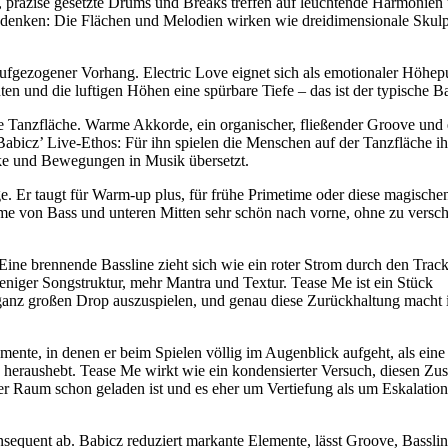
, präzise gesetzte Drums und Breaks treffen auf leuchtende Harmonien 
u denken: Die Flächen und Melodien wirken wie dreidimensionale Skulpt
ufgezogener Vorhang. Electric Love eignet sich als emotionaler Höhepu
ichten und die luftigen Höhen eine spürbare Tiefe – das ist der typisc
e Tanzfläche. Warme Akkorde, ein organischer, fließender Groove und 
an Babicz’ Live-Ethos: Für ihn spielen die Menschen auf der Tanzfläche i
cke und Bewegungen in Musik übersetzt.
. Er taugt für Warm-up plus, für frühe Primetime oder diese magisc
me von Bass und unteren Mitten sehr schön nach vorne, ohne zu verschm
 Eine brennende Bassline zieht sich wie ein roter Strom durch den Track
niger Songstruktur, mehr Mantra und Textur. Tease Me ist ein Stück
ganz großen Drop auszuspielen, und genau diese Zurückhaltung macht 
ente, in denen er beim Spielen völlig im Augenblick aufgeht, als eine
 heraushebt. Tease Me wirkt wie ein kondensierter Versuch, diesen Zu
er Raum schon geladen ist und es eher um Vertiefung als um Eskalation
nsequent ab. Babicz reduziert markante Elemente, lässt Groove, Bassli