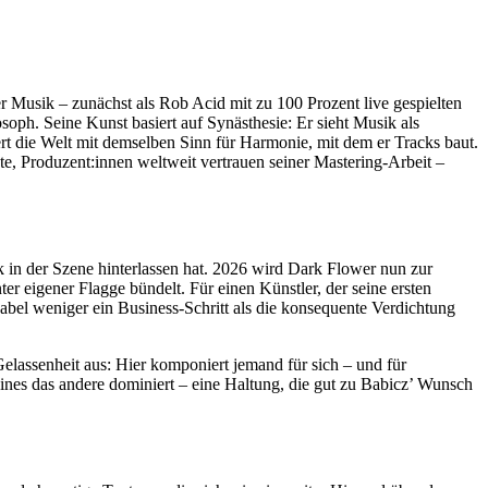
r Musik – zunächst als Rob Acid mit zu 100 Prozent live gespielten
oph. Seine Kunst basiert auf Synästhesie: Er sieht Musik als
ert die Welt mit demselben Sinn für Harmonie, mit dem er Tracks baut.
e, Produzent:innen weltweit vertrauen seiner Mastering-Arbeit –
in der Szene hinterlassen hat. 2026 wird Dark Flower nun zur
er eigener Flagge bündelt. Für einen Künstler, der seine ersten
Label weniger ein Business-Schritt als die konsequente Verdichtung
Gelassenheit aus: Hier komponiert jemand für sich – und für
eines das andere dominiert – eine Haltung, die gut zu Babicz’ Wunsch