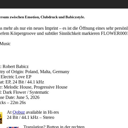
versum zwischen Emotion, Clubdruck und Babiczstyle.
as mehr als nur ein neues Imprint – es ist die Öffnung eines sehr pers
iefem Körpergroove und subtiler Sinnlichkeit markieren FLOWER0001 a
cMusic
t: Robert Babicz
ry of Origin: Poland, Malta, Germany
: Electric Love EP
t: EP, 24 Bit / 44.1 kHz
e: Melodic House, Progressive House
: Dark Flower / Systematic
se Date: June 5, 2026
acks – 22m 26s
At
Qobuz
available in Hi-res
24 Bit / 44.1 kHz – Stereo
Translation? Button in der rechten