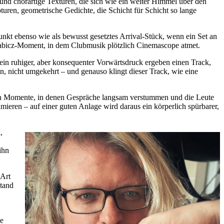
und chorartige Texturen, die sich wie ein weiter Himmel über den
uren, geometrische Gedichte, die Schicht für Schicht so lange
nkt ebenso wie als bewusst gesetztes Arrival-Stück, wenn ein Set an
he Babicz-Moment, in dem Clubmusik plötzlich Cinemascope atmet.
ein ruhiger, aber konsequenter Vorwärtsdruck ergeben einen Track,
hn, nicht umgekehrt – und genauso klingt dieser Track, wie eine
hen Momente, in denen Gespräche langsam verstummen und die Leute
ieren – auf einer guten Anlage wird daraus ein körperlich spürbarer,
,
ihn
 Art
stand
ne