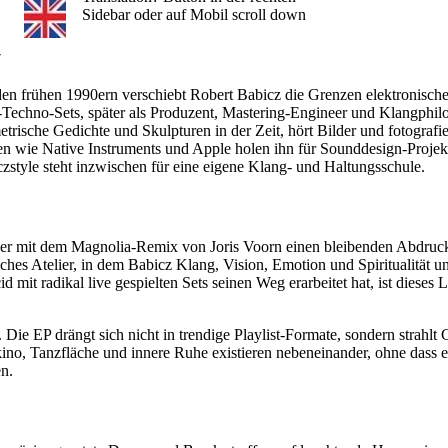
Sidebar oder auf Mobil scroll down
w
den frühen 1990ern verschiebt Robert Babicz die Grenzen elektronische
Techno-Sets, später als Produzent, Mastering-Engineer und Klangphilos
trische Gedichte und Skulpturen in der Zeit, hört Bilder und fotografi
n wie Native Instruments und Apple holen ihn für Sounddesign-Projekt
zstyle steht inzwischen für eine eigene Klang- und Haltungsschule.
der mit dem Magnolia-Remix von Joris Voorn einen bleibenden Abdruck 
es Atelier, in dem Babicz Klang, Vision, Emotion und Spiritualität unt
it radikal live gespielten Sets seinen Weg erarbeitet hat, ist dieses 
ie EP drängt sich nicht in trendige Playlist-Formate, sondern strahlt 
kino, Tanzfläche und innere Ruhe existieren nebeneinander, ohne dass 
n.