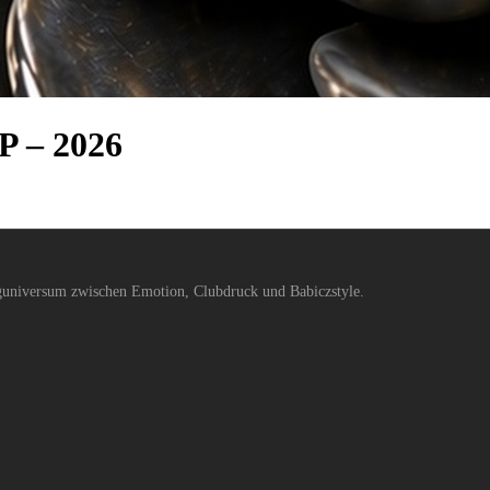
P – 2026
nguniversum zwischen Emotion, Clubdruck und Babiczstyle.