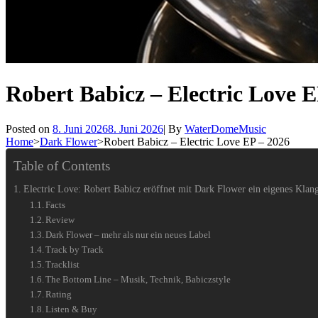
Robert Babicz – Electric Love E
Byline
Posted on
8. Juni 2026
8. Juni 2026
|
By
WaterDomeMusic
Home
>
Dark Flower
>
Robert Babicz – Electric Love EP – 2026
Table of Contents
Electric Love: Robert Babicz eröffnet mit Dark Flower ein eigenes Kla
Facts
Review
Dark Flower – mehr als nur ein neues Label
Track by Track
Tracklist
The Bottom Line – Musik, Technik, Babiczstyle
Rating
Listen & Buy