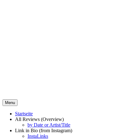
Skip
to
content
WaterDomeMusic
Menu
CULTURE. SOCIETY. FLOW.
Startseite
All Reviews (Overview)
by Date or Artist/Title
Link in Bio (from Instagram)
InstaLinks