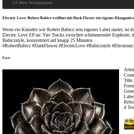
Mein Testequipment
Electric Love: Robert Babicz eröffnet mit Dark Flower ein eigenes Klanguni
Wenn ein Künstler wie Robert Babicz sein eigenes Label startet, ist d
Electric Love EP an: Vier Tracks zwischen schimmernder Euphorie, t
Babiczstyle, konzentriert auf knapp 25 Minuten.
#RobertBabicz #DarkFlower #ElectricLove #Babiczstyle #Electroni
Facts
Artis
Count
Title
Forma
Genr
Label
Relea
4 Tr