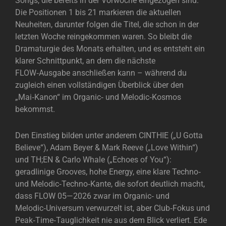
Songs, die bereits in der Vorwoche eingezogen sind.
Die Positionen 1 bis 21 markieren die aktuellen
Neuheiten, darunter folgen die Titel, die schon in der
letzten Woche reingekommen waren. So bleibt die
Dramaturgie des Monats erhalten, und es entsteht ein
klarer Schnittpunkt, an dem die nächste
FLOW‑Ausgabe anschließen kann – während du
zugleich einen vollständigen Überblick über den
„Mai‑Kanon“ im Organic‑ und Melodic‑Kosmos
bekommst.
Den Einstieg bilden unter anderem CINTHIE („U Gotta
Believe“), Adam Beyer & Mark Reeve („Love Within“)
und TH;EN & Carlo Whale („Echoes of You“):
geradlinige Grooves, hohe Energy, eine klare Techno‑
und Melodic‑Techno‑Kante, die sofort deutlich macht,
dass FLOW 05—2026 zwar im Organic‑ und
Melodic‑Universum verwurzelt ist, aber Club‑Fokus und
Peak‑Time‑Tauglichkeit nie aus dem Blick verliert. Ede