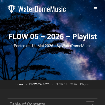
FLOW 05 – 2026 – Playlist
Byline
Posted on
14. Mai 2026
|
By
WaterDomeMusic
Home
>
FLOW 05 - 2026
>
FLOW 05 – 2026 – Playlist
Table of Contents