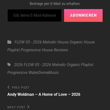
Beiträge per E-Mail zu erhalten.
Gib deine E-Mail-Adresse ein ...
ABONNIEREN
Categories
FLOW 05 - 2026
Melodic House
Organic House
Playlist
Progressive House
Reviews
Tags,
2026
FLOW 05 - 2026
Melodic
Organic
Playlist
Progressive
WaterDomeMusic
Beitragsnavigation
Previous
PREV POST
Post
Andy Woldman – A Home of Love – 2026
Next
NEXT POST