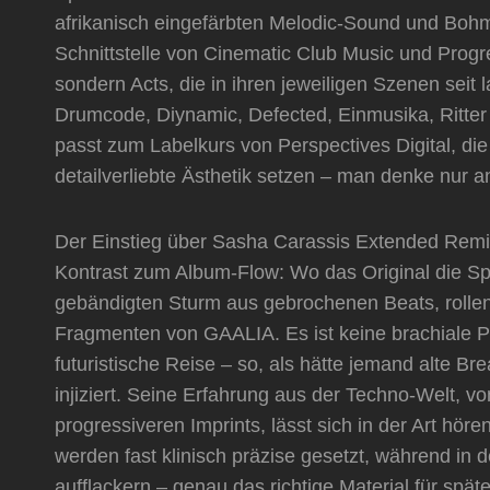
afrikanisch eingefärbten Melodic-Sound und Bohm 
Schnittstelle von Cinematic Club Music und Progres
sondern Acts, die in ihren jeweiligen Szenen seit
Drumcode, Diynamic, Defected, Einmusika, Ritte
passt zum Labelkurs von Perspectives Digital, die 
detailverliebte Ästhetik setzen – man denke nur a
Der Einstieg über Sasha Carassis Extended Remix
Kontrast zum Album-Flow: Wo das Original die Spa
gebändigten Sturm aus gebrochenen Beats, rollen
Fragmenten von GAALIA. Es ist keine brachiale 
futuristische Reise – so, als hätte jemand alte 
injiziert. Seine Erfahrung aus der Techno-Welt, v
progressiveren Imprints, lässt sich in der Art hör
werden fast klinisch präzise gesetzt, während in
aufflackern – genau das richtige Material für späte