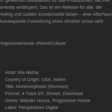
hr gefeiertes Debütalbum für drei Produzenten, die ihre
mente verlängern. Das ist ein Release für alle, die
lling und subtiler Emotionalität lieben – eher Afterhour
 konsequente Fortsetzung eines ohnehin schon sehr
ProgressiveHouse #RemixCulture
Artist: Rïa Mehta
Country of Origin: USA, Indien
Title: Metamorphosis (Remixes)
Format: 4-Track EP, Stream, Download
Genre: Melodic House, Progressive House
Label: Perspectives Digital