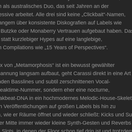
als australisches Duo, das seit Jahren an der
sive arbeitet. Alle drei sind keine „Clickbait“-Namen,
 langem über konsistente Diskografien auf Labels wie
r Butzke oder Monaberry Vertrauen aufgebaut haben. Da
statt kurzlebiger Hypes auf eine langlebige,
n Compilations wie „15 Years of Perspectives“.
 von „Metamorphosis“ ist ein bewusst gewählter
nnung langsam aufbaut, geht Carassi direkt in eine Art
den Basslines und subtil zerschnittenen Vocal-
Peaktime-Nummer, sondern eher eine nocturne,
Breakbeat-DNA in ein hochmodernes Melodic-House-Skelet
on Veröffentlichungen auf großen Labels bis hin zu
en, wie er Räume öffnet und wieder schließt: Kicks und S
 der Mitte immer wieder kleine Synth-Gesten und Reverbs
 Slots, in denen der Floor schon tief drin ist und trotzde