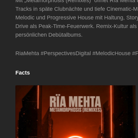
Mit „Metamorphosis (Remixes)“ öffnet Rïa Mehta i
Tracks in späte Clubnächte und tiefe Cinematic-Mo
Melodic und Progressive House mit Haltung, Storyte
Drive als Peak-Time-Feuerwerk. Remix-Kultur als
persönlichen Debütalbums.
RiaMehta #PerspectivesDigital #MelodicHouse #
Facts