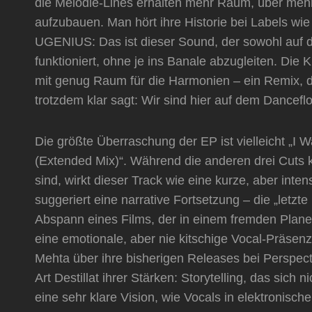
die Melodie-Lines erhalten mehr Raum, über me
aufzubauen. Man hört ihre Historie bei Labels wie
UGENIUS: Das ist dieser Sound, der sowohl auf 
funktioniert, ohne je ins Banale abzugleiten. Die 
mit genug Raum für die Harmonien – ein Remix, 
trotzdem klar sagt: Wir sind hier auf dem Dancefl
Die größte Überraschung der EP ist vielleicht „I
(Extended Mix)“. Während die anderen drei Cuts k
sind, wirkt dieser Track wie eine kurze, aber inte
suggeriert eine narrative Fortsetzung – die „letzte
Abspann eines Films, der in einem fremden Planet
eine emotionale, aber nie kitschige Vocal-Präsenz
Mehta über ihre bisherigen Releases bei Perspecti
Art Destillat ihrer Stärken: Storytelling, das sic
eine sehr klare Vision, wie Vocals in elektronisch