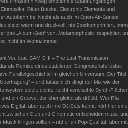
hrere Phrasen hinweg emotionale Spannungsbögen
 Einmusika, Ritter Butzke, Electronic Elements und
der Autobahn bei Nacht als auch im Open-Air-Sunset
Kick bleibt warm und druckvoll, nie überkomprimiert, imm
der das „Album-Gen“ von „Metamorphosis“ respektiert u
oor, nicht im Wohnzimmer.
 Want You feat. SAM SHI – The Last Transmission
lar als Remixe eines etablierten Songmaterials lesbar
nsive Parallelgeschichte im gleichen Universum. Der Titel
 Übertragung“ – und tatsächlich klingt der Mix wie der
ensystem spielt: dichte, leicht verwischte Synth-Flächen
 und ein Groove, der eher gleitet als drückt. Wer Rïa
ves Digital, aber auch ihre DJ-Sets kennt, hört hier eine
h nicht zwischen Club und Cinematic entscheiden muss, un
er Musik klingen sollten – näher an Pop-Qualität, aber mit