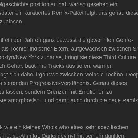
lgeschichte positioniert hat, war so gesehen ein
später ein kuratiertes Remix-Paket folgt, das genau dies
fzublasen.
seit einigen Jahren ganz bewusst die gewohnten Genre-
als Tochter indischer Eltern, aufgewachsen zwischen Sr
oklyn/New York zuhause, bringt sie diese Third-Culture-
ach Gehör, baut ihre Tracks aus tiefen, warmen
egt sich dabei irgendwo zwischen Melodic Techno, Dee
risierenden Progressive-Verständnis. Genau dieses
 zu lassen, sondern Grenzen mit Emotionen zu
 „Metamorphosis“ – und damit auch durch die neue Remix
ck wie ein kleines Who’s who eines sehr spezifischen
House-Affinität, Darksidevinyl mit seinem dunklen,