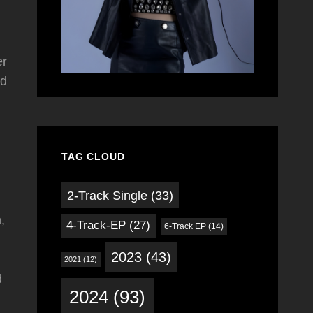
er
nd
TAG CLOUD
2-Track Single
(33)
,
4-Track-EP
(27)
6-Track EP
(14)
2023
(43)
2021
(12)
d
2024
(93)