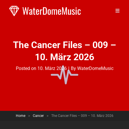
The Cancer Files – 009 –
10. März 2026​
Byline
Posted on
10. März 2026
|
By
WaterDomeMusic
Home
>
Cancer
>
The Cancer Files – 009 – 10. März 2026​