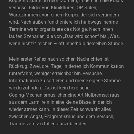
Kopfkino startet in dem Moment, in dem ich die Praxis
verlasse: Bilder von Klinikfluren, OP‑Sälen,
Wartezimmern, von einem Körper, der sich verändern
wird. Nach außen funktioniere ich halbwegs, nehme
Termine wahr, organisiere das Nötige. Nach innen
laufen Szenarien, die von „Das wird schon“ bis „Was,
wenn nicht?“ reichen – oft innerhalb derselben Stunde.
Mein erster Reflex nach solchen Nachrichten ist
Rückzug. Zwei, drei Tage, in denen ich Kommunikation
runterfahre, weniger erreichbar bin, versuche,
Informationen zu sortieren und meine eigene Stimme
wiederzufinden. Das ist kein heroischer
Coping‑Mechanismus, eher eine Art Notbremse: raus
aus dem Lärm, rein in eine kleine Blase, in der ich
wieder atmen kann. In dieser Zeit schwankt alles
zwischen Angst, Pragmatismus und dem Versuch,
Träume vom Zerfallen auszublenden.