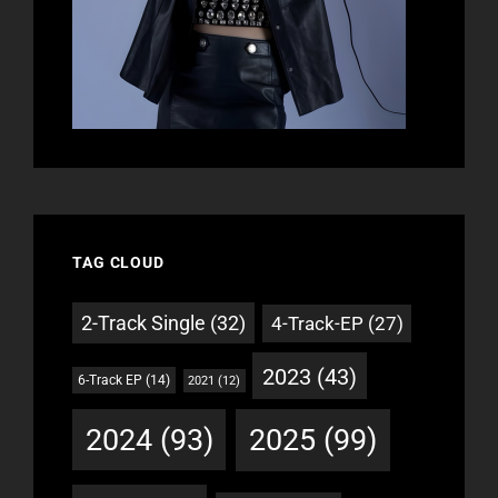
TAG CLOUD
2-Track Single
(32)
4-Track-EP
(27)
2023
(43)
6-Track EP
(14)
2021
(12)
2024
(93)
2025
(99)