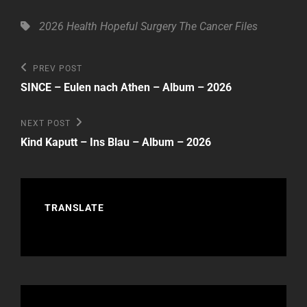
Tags,
2026
Health
Hopeful
Surgery
The Cancer Files
Beitragsnavigation
Previous
PREV POST
Post
SINCE – Eulen nach Athen – Album – 2026
Next
NEXT POST
Post
Kind Kaputt – Ins Blau – Album – 2026
TRANSLATE