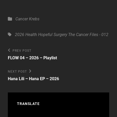
Categories
Cancer
Krebs
Tags,
2026
Health
Hopeful
Surgery
The Cancer Files - 012
Beitragsnavigation
Previous
PREV POST
Post
FLOW 04 – 2026 – Playlist
Next
NEXT POST
Post
Hana Lili – Hana EP – 2026
TRANSLATE