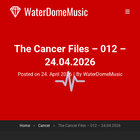
The Cancer Files – 012 –
24.04.2026
Byline
Posted on
24. April 2026
|
By
WaterDomeMusic
Home
>
Cancer
>
The Cancer Files – 012 – 24.04.2026