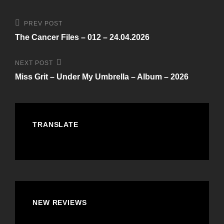
Beitragsnavigation
Previous
PREV POST
Post
The Cancer Files – 012 – 24.04.2026
Next
NEXT POST
Post
Miss Grit – Under My Umbrella – Album – 2026
TRANSLATE
NEW REVIEWS