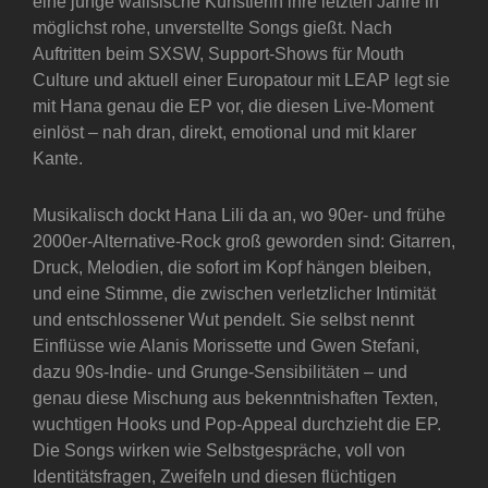
eine junge walisische Künstlerin ihre letzten Jahre in
möglichst rohe, unverstellte Songs gießt. Nach
Auftritten beim SXSW, Support-Shows für Mouth
Culture und aktuell einer Europatour mit LEAP legt sie
mit Hana genau die EP vor, die diesen Live-Moment
einlöst – nah dran, direkt, emotional und mit klarer
Kante.
Musikalisch dockt Hana Lili da an, wo 90er- und frühe
2000er-Alternative-Rock groß geworden sind: Gitarren,
Druck, Melodien, die sofort im Kopf hängen bleiben,
und eine Stimme, die zwischen verletzlicher Intimität
und entschlossener Wut pendelt. Sie selbst nennt
Einflüsse wie Alanis Morissette und Gwen Stefani,
dazu 90s-Indie- und Grunge-Sensibilitäten – und
genau diese Mischung aus bekenntnishaften Texten,
wuchtigen Hooks und Pop-Appeal durchzieht die EP.
Die Songs wirken wie Selbstgespräche, voll von
Identitätsfragen, Zweifeln und diesen flüchtigen