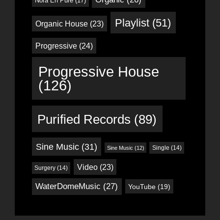
Nora En Pure
(17)
Playlist
(51)
Organic House
(23)
Progressive
(24)
Progressive House
(126)
Purified Records
(89)
Sine Music
(31)
Single
(14)
Sine Music
(12)
Video
(23)
Surgery
(14)
WaterDomeMusic
(27)
YouTube
(19)