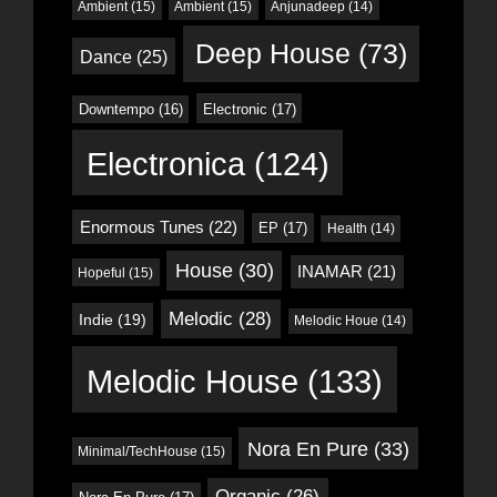
Ambient
(15)
Ambient
(15)
Anjunadeep
(14)
Deep House
(73)
Dance
(25)
Downtempo
(16)
Electronic
(17)
Electronica
(124)
Enormous Tunes
(22)
EP
(17)
Health
(14)
House
(30)
INAMAR
(21)
Hopeful
(15)
Melodic
(28)
Indie
(19)
Melodic Houe
(14)
Melodic House
(133)
Nora En Pure
(33)
Minimal/TechHouse
(15)
Organic
(26)