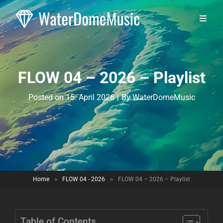
FLOW 04 – 2026 – Playlist
Byline
Posted on
15. April 2026
|
By
WaterDomeMusic
Home
>
FLOW 04 - 2026
>
FLOW 04 – 2026 – Playlist
Table of Contents