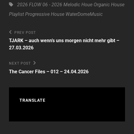
Tags,
2026
FLOW 06 - 2026
Melodic Houe
Organic House
Playlist
Progressive House
WaterDomeMusic
Beitragsnavigation
Previous
PREV POST
Post
TJARK – auch wenn’s uns morgen nicht mehr gibt –
27.03.2026
Next
NEXT POST
Post
The Cancer Files – 012 – 24.04.2026
TRANSLATE