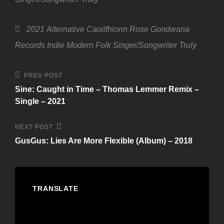
Tags,
2021
Alternative
Caoilfhionn Rose
Gondwana
Records
Indie
Modern Folk
Singer/Songwriter
Truly
Beitragsnavigation
Previous
PREV POST
Post
Sine: Caught in Time – Thomas Lemmer Remix –
Single – 2021
Next
NEXT POST
Post
GusGus: Lies Are More Flexible (Album) – 2018
TRANSLATE