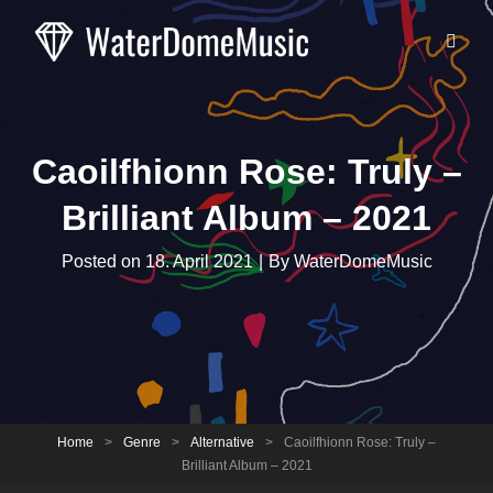
Caoilfhionn Rose: Truly –
Brilliant Album – 2021
Byline
Posted on
18. April 2021
|
By
WaterDomeMusic
Home
>
Genre
>
Alternative
>
Caoilfhionn Rose: Truly –
Brilliant Album – 2021