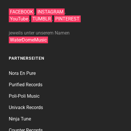
FACEBOOK
,
INSTAGRAM
,
YouTube
,
TUMBLR
,
PINTEREST
jeweils unter unserem Namen
WaterDomeMusic
PARTNERSEITEN
Nora En Pure
Purified Records
Poli-Poli Music
Univack Records
Ninja Tune
Counter Records