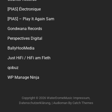
[PIAS] Électronique
[PIAS] – Play It Again Sam
Gondwana Records
Perspectives Digital
BallyHooMedia
Just HiFi / HiFi am Fleth
qobuz
WP Manage Ninja
Copyright © 2026
WaterDomeMusic
Impressum,
Datenschutzerklärung,
|
Audioman By
Catch Themes