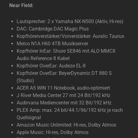
Near Field:
Lautsprecher: 2 x Yamaha NX-N500 (Aktiv, Hi-res)
DAC: Cambridge DAC Magic Plus
Kopfhörerverstärker/Vorverstärker: Auralic Taurus
Melco N1A H60 4TB Musikserver
Kopfhörer InEar: Shure SE846 mit ALO MMCX
Audio Reference 8 Kabel
Kopfhörer OverEar: Audeze EL-8
Kopfhörer OverEar: BeyerDynamic DT 880 S
(Studio)
ACER A5 WIN 11 Notebook, audio-optimiert
J River Media Center 27 mit 24 Bit/192 kHz
Audirvana Mediencenter mit 32 Bit/192 kHz
PLEX Amp: max. 24 bit/44.1/96/192 kHz je nach
Quellsignal
Amazon Music Unlimited: Hi-res, Dolby Atmos
Apple Music: Hi-res, Dolby Atmos