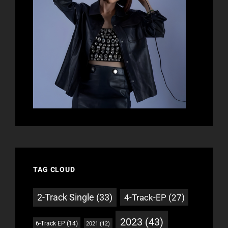
TAG CLOUD
2-Track Single
(33)
4-Track-EP
(27)
2023
(43)
6-Track EP
(14)
2021
(12)