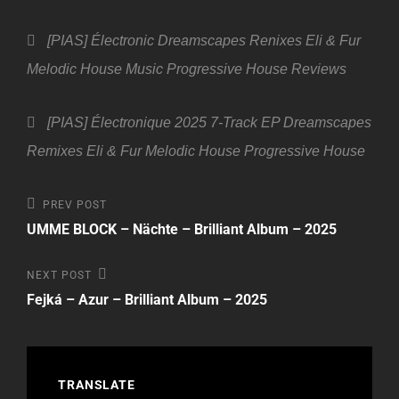
Categories
[PIAS] Électronic
Dreamscapes Renixes
Eli & Fur
Melodic House
Music
Progressive House
Reviews
Tags,
[PIAS] Électronique
2025
7-Track EP
Dreamscapes
Remixes
Eli & Fur
Melodic House
Progressive House
Beitragsnavigation
Previous
PREV POST
Post
UMME BLOCK – Nächte – Brilliant Album – 2025
Next
NEXT POST
Post
Fejká – Azur – Brilliant Album – 2025
TRANSLATE